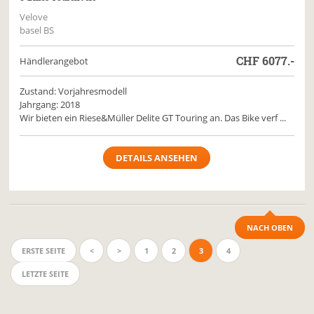
Velove
basel BS
CHF
6077.-
Händlerangebot
Zustand: Vorjahresmodell
Jahrgang: 2018
Wir bieten ein Riese&Müller Delite GT Touring an. Das Bike verf ...
DETAILS ANSEHEN
NACH OBEN
ERSTE SEITE
<
>
1
2
3
4
LETZTE SEITE