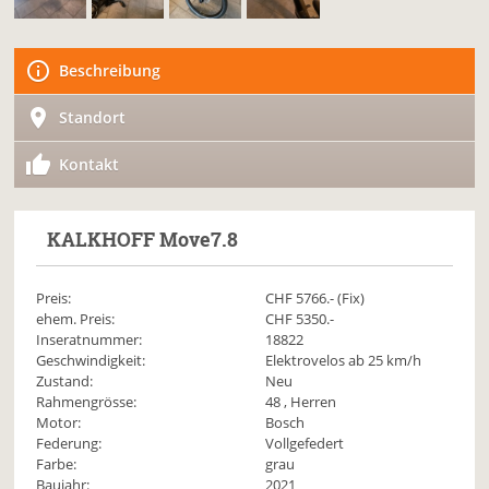
Beschreibung
Standort
Kontakt
KALKHOFF
Move7.8
Preis:
CHF
5766
.- (Fix)
ehem. Preis:
CHF 5350.-
Inseratnummer:
18822
Geschwindigkeit:
Elektrovelos ab 25 km/h
Zustand:
Neu
Rahmengrösse:
48 , Herren
Motor:
Bosch
Federung:
Vollgefedert
Farbe:
grau
Baujahr:
2021