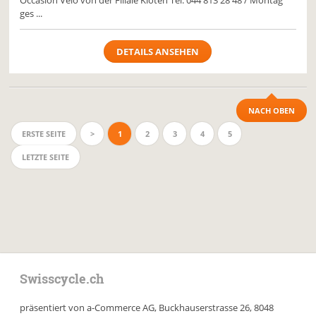
Occasion Velo von der Filiale Kloten Tel: 044 813 28 48 / Montag
ges ...
DETAILS ANSEHEN
NACH OBEN
ERSTE SEITE
>
1
2
3
4
5
LETZTE SEITE
Swisscycle.ch
präsentiert von a-Commerce AG, Buckhauserstrasse 26, 8048