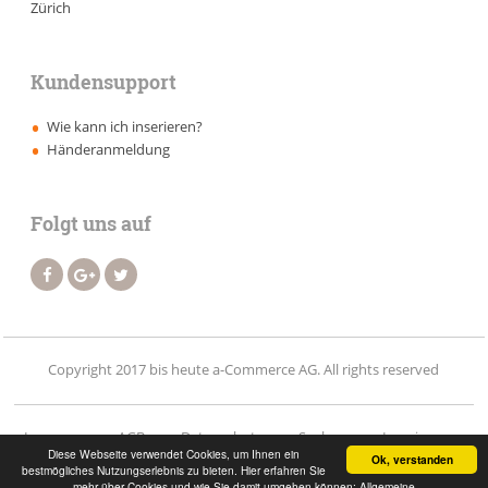
Zürich
Kundensupport
Wie kann ich inserieren?
Händeranmeldung
Folgt uns auf
Copyright 2017 bis heute a-Commerce AG. All rights reserved
Impressum
AGB
Datenschutz
Suchen
Inserieren
Diese Webseite verwendet Cookies, um Ihnen ein
Ok, verstanden
bestmögliches Nutzungserlebnis zu bieten. Hier erfahren Sie
Händler
Vermietung
Kontakt
Login
mehr über Cookies und wie Sie damit umgehen können: Allgemeine