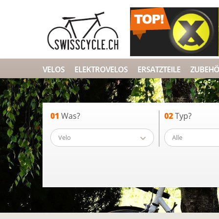
VELOS
ELEKTROVELOS
ERSATZTEILE
ZUBEH
01
Was?
02
Typ?
Velo
Alle