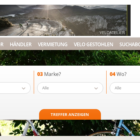
ÖR
HÄNDLER
VERMIETUNG
VELO GESTOHLEN
SUCHAB
03
Marke?
04
Wo?
Alle
Alle