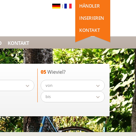
HÄNDLER
|
INSERIEREN
KONTAKT
O
KONTAKT
05
Wieviel?
von
bis