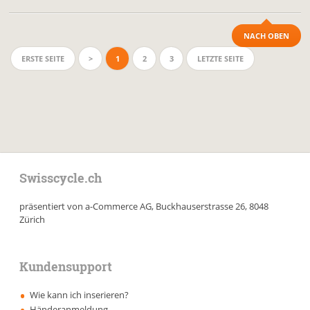
NACH OBEN
ERSTE SEITE
>
1
2
3
LETZTE SEITE
Swisscycle.ch
präsentiert von a-Commerce AG, Buckhauserstrasse 26, 8048
Zürich
Kundensupport
Wie kann ich inserieren?
Händeranmeldung