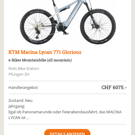
KTM
Macina Lycan 771 Glorious
e-Bikes Mountainbike (all mountain)
Rolis Bike Station
Pfungen ZH
CHF
6075.-
Händlerangebot
Zustand: Neu
Jahrgang:
Egal ob Panoramarunde oder Feierabendausfahrt, das MACINA
LYCAN ist ...
DETAILS ANSEHEN