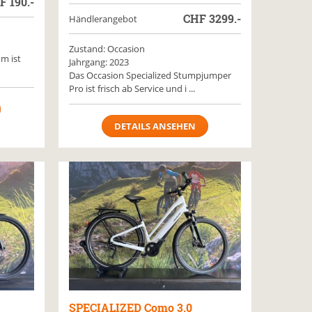
HF
190.-
CHF
3299.-
Händlerangebot
Zustand: Occasion
m ist
Jahrgang: 2023
Das Occasion Specialized Stumpjumper
Pro ist frisch ab Service und i ...
DETAILS ANSEHEN
SPECIALIZED
Como 3.0