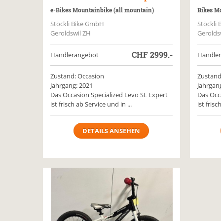
e-Bikes Mountainbike (all mountain)
Bikes Mo
Stöckli Bike GmbH
Stöckli
Geroldswil ZH
Gerolds
CHF
2999.-
Händlerangebot
Händle
Zustand: Occasion
Zustand
Jahrgang: 2021
Jahrgan
Das Occasion Specialized Levo SL Expert
Das Occa
ist frisch ab Service und in ...
ist frisc
DETAILS ANSEHEN