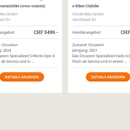
untainbike (cross-country)
e-Bikes Citybike
 Bike GmbH
Stöckli Bike GmbH
wil ZH
Geroldswil ZH
CHF
5499.-
CH
rangebot
Händlerangebot
: Occasion
Zustand: Occasion
g: 2024
Jahrgang: 2021
sion Specialized S-Works Epic 8
Das Occasion Specialized Vado 6.0
h ab Service und in ...
frisch ab Service und in einem ...
DETAILS ANSEHEN
DETAILS ANSEHEN