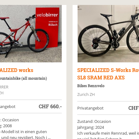
ALIZED
works
SPECIALIZED
S-Works Ro
SL8 SRAM RED AXS
untainbike (all mountain)
Bikes Rennvelo
RRER
ZH
Zurich ZH
CHF
660.-
rangebot
CH
Privatangebot
: Occasion
Zustand: Occasion
g: 2008
Jahrgang: 2024
-Modell ist in einen guten
Ich verkaufe mein Rennrad, weil i
und neu revidiert. Noch i ...