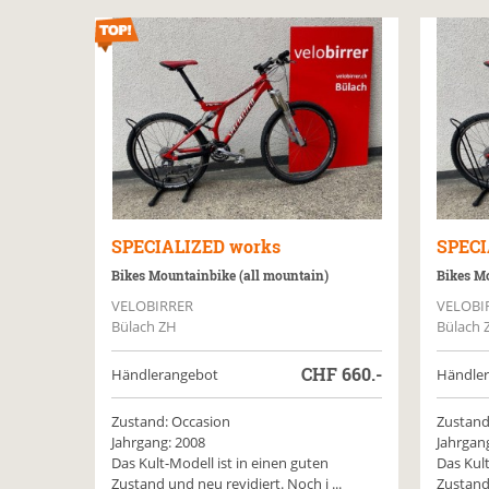
SPECIALIZED
works
SPECI
Bikes Mountainbike (all mountain)
Bikes Mo
VELOBIRRER
VELOBI
Bülach ZH
Bülach 
CHF
660.-
Händlerangebot
Händle
Zustand: Occasion
Zustand
Jahrgang: 2008
Jahrgan
Das Kult-Modell ist in einen guten
Das Kult
Zustand und neu revidiert. Noch i ...
Zustand 