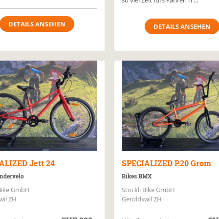
so viel Zeit fürs Fahren h ...
DETAILS ANSEHEN
DETAILS ANSEHEN
ALIZED
Jett 24
SPECIALIZED
P.20 Grom
ndervelo
Bikes BMX
 Bike GmbH
Stöckli Bike GmbH
wil ZH
Geroldswil ZH