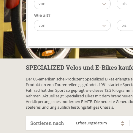
von
bis
Wie alt?
von
bis
SPECIALIZED Velos und E-Bikes kauf
Der US-amerikanische Produzent Specialized Bikes erlangte s
Produktion von Tourenreifen gegründet. 1981 startete Spec
Fahrrad hat den Sport so geprägt wie dieses 13,2 Kilogramm 
Rahmen. Aktuell zeigt Specialized Bikes mit dem brandneuen T
Verkörperung eines modernen E-MTB. Die neueste Generation L
steiferes und unglaublich leistungsfähiges Chassis.
Sortieren nach
Erfassungsdatum