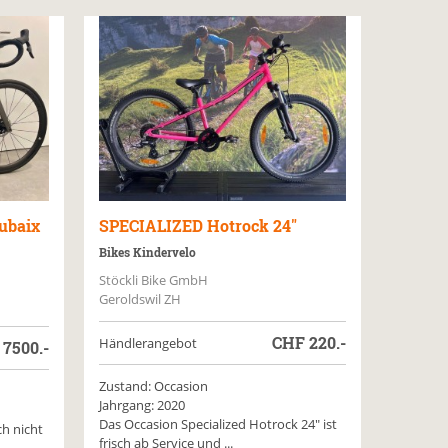
ubaix
SPECIALIZED
Hotrock 24"
Bikes Kindervelo
Stöckli Bike GmbH
Geroldswil ZH
CHF
220.-
Händlerangebot
F
7500.-
Zustand: Occasion
Jahrgang: 2020
Das Occasion Specialized Hotrock 24" ist
ch nicht
frisch ab Service und ...