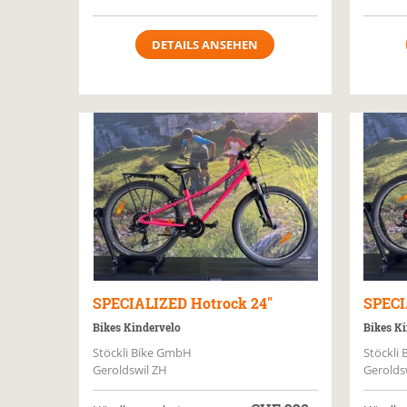
DETAILS ANSEHEN
SPECIALIZED
Hotrock 24"
SPECI
Bikes Kindervelo
Bikes Ki
Stöckli Bike GmbH
Stöckli
Geroldswil ZH
Gerolds