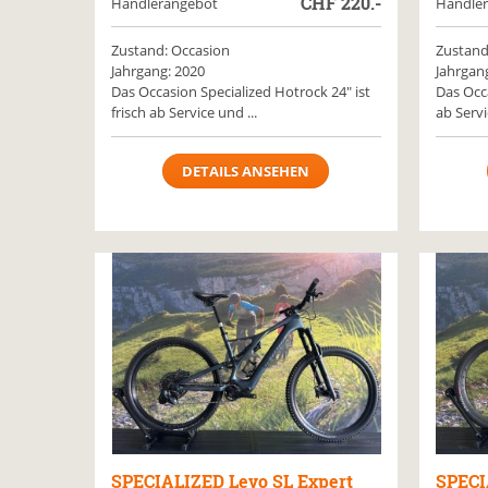
CHF
220.-
Händlerangebot
Händle
Zustand: Occasion
Zustand
Jahrgang: 2020
Jahrgan
Das Occasion Specialized Hotrock 24" ist
Das Occa
frisch ab Service und ...
ab Servic
DETAILS ANSEHEN
SPECIALIZED
Levo SL Expert
SPECI