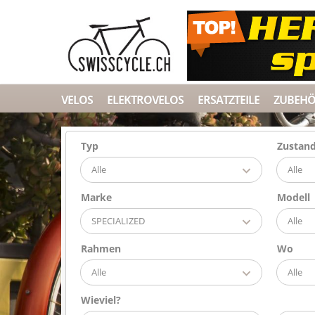
VELOS
ELEKTROVELOS
ERSATZTEILE
ZUBEH
Typ
Zustan
Alle
Alle
Marke
Modell
SPECIALIZED
Alle
Rahmen
Wo
Alle
Alle
Wieviel?