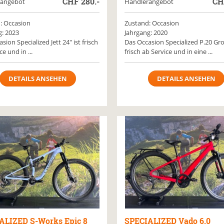
CHF
280.-
C
rangebot
Händlerangebot
: Occasion
Zustand: Occasion
g: 2023
Jahrgang: 2020
sion Specialized Jett 24" ist frisch
Das Occasion Specialized P.20 Gro
e und in ...
frisch ab Service und in eine ...
DETAILS ANSEHEN
DETAILS ANSEHEN
ALIZED
S-Works Epic 8
SPECIALIZED
Vado 6.0