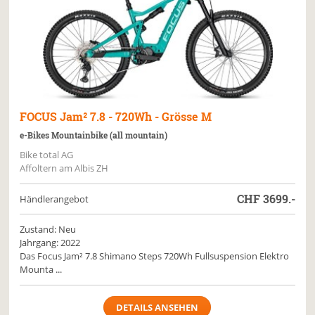
FOCUS
Jam² 7.8 - 720Wh - Grösse M
e-Bikes Mountainbike (all mountain)
Bike total AG
Affoltern am Albis ZH
CHF
3699.-
Händlerangebot
Zustand: Neu
Jahrgang: 2022
Das Focus Jam² 7.8 Shimano Steps 720Wh Fullsuspension Elektro
Mounta ...
DETAILS ANSEHEN