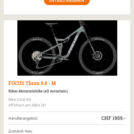
DETAILS ANSEHEN
FOCUS
Thron 6.8 - M
Bikes Mountainbike (all mountain)
Bike total AG
Affoltern am Albis ZH
CHF
1959.-
Händlerangebot
Zustand: Neu