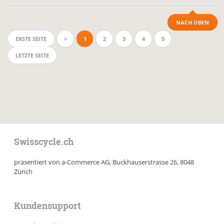
NACH OBEN
ERSTE SEITE
>
1
2
3
4
5
LETZTE SEITE
Swisscycle.ch
präsentiert von a-Commerce AG, Buckhauserstrasse 26, 8048
Zürich
Kundensupport