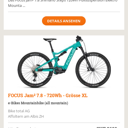
Das Focus Jam² 7.8 Shimano Steps 720Wh Fullsuspension Elektro
Mounta ...
DETAILS ANSEHEN
FOCUS
Jam² 7.8 - 720Wh - Grösse XL
e-Bikes Mountainbike (all mountain)
Bike total AG
Affoltern am Albis ZH