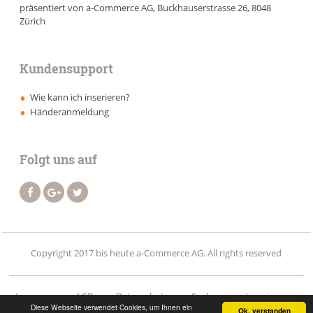
präsentiert von a-Commerce AG, Buckhauserstrasse 26, 8048
Zürich
Kundensupport
Wie kann ich inserieren?
Händeranmeldung
Folgt uns auf
Copyright 2017 bis heute a-Commerce AG. All rights reserved
Impressum
AGB
Datenschutz
Suchen
Inserieren
Diese Webseite verwendet Cookies, um Ihnen ein
Ok, verstanden