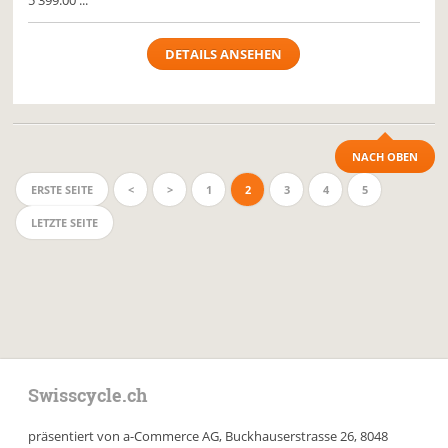
5'399.00 ...
DETAILS ANSEHEN
NACH OBEN
ERSTE SEITE
<
>
1
2
3
4
5
LETZTE SEITE
Swisscycle.ch
präsentiert von a-Commerce AG, Buckhauserstrasse 26, 8048