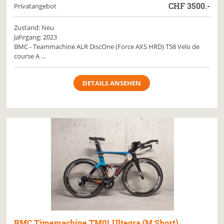
CHF
3500.-
Privatangebot
Zustand: Neu
Jahrgang: 2023
BMC - Teammachine ALR DiscOne (Force AXS HRD) T58 Velo de
course A ...
DETAILS ANSEHEN
BMC
Timemachine TM01 Ultegra (M Short)