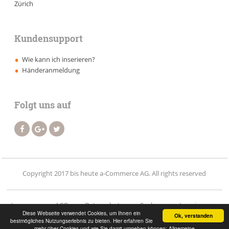
Zürich
Kundensupport
Wie kann ich inserieren?
Händeranmeldung
Folgt uns auf
Copyright 2017 bis heute a-Commerce AG. All rights reserved
Impressum
AGB
Datenschutz
Suchen
Inserieren
Diese Webseite verwendet Cookies, um Ihnen ein
Ok, verstanden
bestmögliches Nutzungserlebnis zu bieten. Hier erfahren Sie
Händler
Vermietung
Kontakt
Login
mehr über Cookies und wie Sie damit umgehen können: Allgemeine