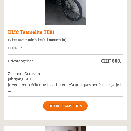
BMC
Teamelite TE01
Bikes Mountainbike (all mountain)
Bulle FR
CHF
800.-
Privatangebot
Zustand: Occasion
Jahrgang: 2015
Je vend mon Vélo que j'ai acheter il y'a quelques années de ça. Je l
...
DETAILS ANSEHEN