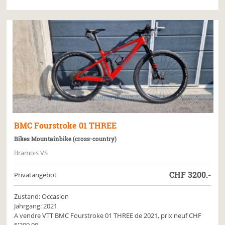
BMC
Fourstroke 01 THREE
Bikes Mountainbike (cross-country)
Bramois VS
CHF
3200.-
Privatangebot
Zustand: Occasion
Jahrgang: 2021
A vendre VTT BMC Fourstroke 01 THREE de 2021, prix neuf CHF