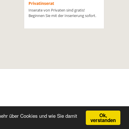
Privatinserat
Inserate von Privaten sind gratis!
Beginnen Sie mit der Inserierung sofort.
Ok,
mehr über Cookies und wie Sie damit
verstanden
Inserieren
Händler
Vermietung
Kontakt
Login