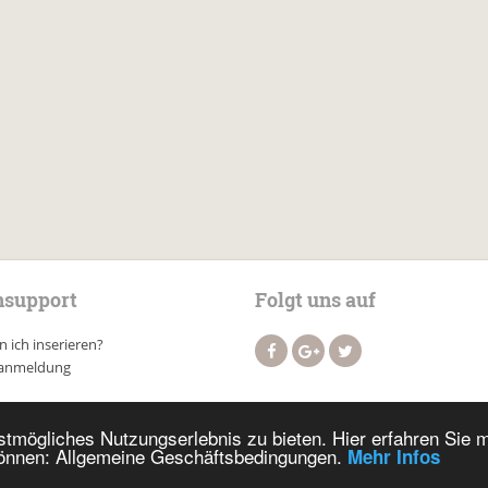
support
Folgt uns auf
 ich inserieren?
anmeldung
tmögliches Nutzungserlebnis zu bieten. Hier erfahren Sie 
nnen: Allgemeine Geschäftsbedingungen.
Mehr Infos
Impressum
AGB
Datenschutz
Suchen