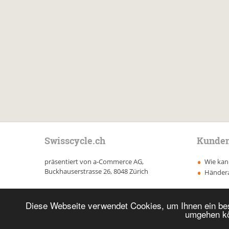
Swisscycle.ch
Kunden
präsentiert von a-Commerce AG,
Wie kann
Buckhauserstrasse 26, 8048 Zürich
Händer
Diese Webseite verwendet Cookies, um Ihnen ein bes
umgehen kö
Copyright 2017 bis heute a-Commerce AG. All rights reserved