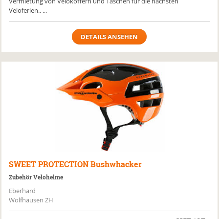
Vermietung von Velokoffern und Taschen für die nächsten
Veloferien.. ...
DETAILS ANSEHEN
SWEET PROTECTION
Bushwhacker
Zubehör Velohelme
Eberhard
Wolfhausen ZH