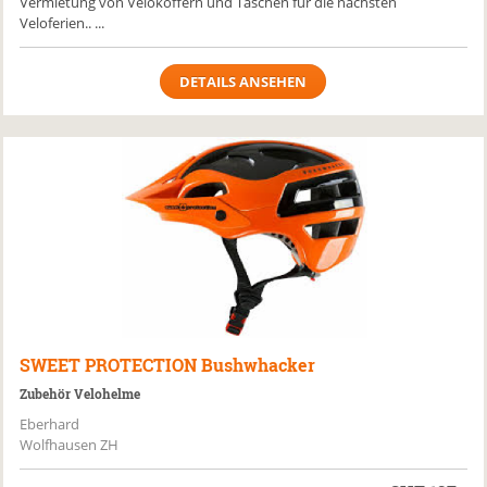
Vermietung von Velokoffern und Taschen für die nächsten
Veloferien.. ...
DETAILS ANSEHEN
SWEET PROTECTION
Bushwhacker
Zubehör Velohelme
Eberhard
Wolfhausen ZH