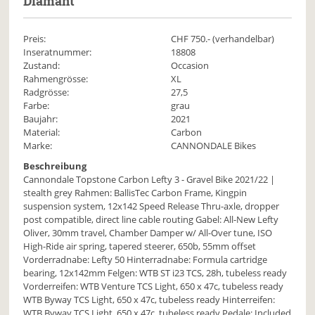
Diamant
Preis:
CHF
750
.- (verhandelbar)
Inseratnummer:
18808
Zustand:
Occasion
Rahmengrösse:
XL
Radgrösse:
27,5
Farbe:
grau
Baujahr:
2021
Material:
Carbon
Marke:
CANNONDALE Bikes
Beschreibung
Cannondale Topstone Carbon Lefty 3 - Gravel Bike 2021/22 |
stealth grey Rahmen: BallisTec Carbon Frame, Kingpin
suspension system, 12x142 Speed Release Thru-axle, dropper
post compatible, direct line cable routing Gabel: All-New Lefty
Oliver, 30mm travel, Chamber Damper w/ All-Over tune, ISO
High-Ride air spring, tapered steerer, 650b, 55mm offset
Vorderradnabe: Lefty 50 Hinterradnabe: Formula cartridge
bearing, 12x142mm Felgen: WTB ST i23 TCS, 28h, tubeless ready
Vorderreifen: WTB Venture TCS Light, 650 x 47c, tubeless ready
WTB Byway TCS Light, 650 x 47c, tubeless ready Hinterreifen:
WTB Byway TCS Light, 650 x 47c, tubeless ready Pedale: Included