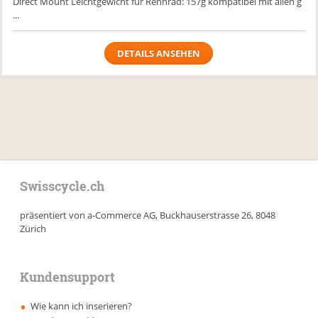
Direct Mount Leichtgewicht für Rennrad: 157g kompatibel mit allen g
...
DETAILS ANSEHEN
Swisscycle.ch
präsentiert von a-Commerce AG, Buckhauserstrasse 26, 8048
Zürich
Kundensupport
Wie kann ich inserieren?