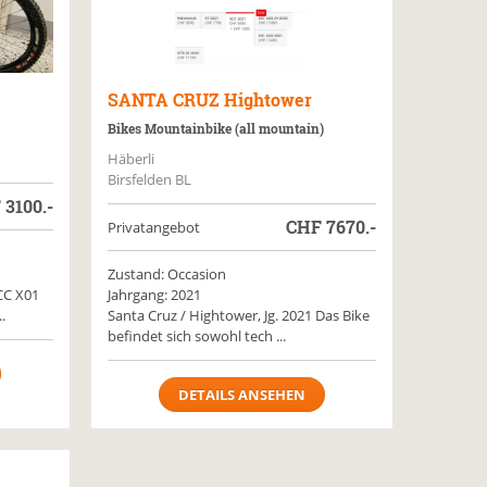
SANTA CRUZ
Hightower
Bikes Mountainbike (all mountain)
Häberli
Birsfelden BL
F
3100.-
CHF
7670.-
Privatangebot
Zustand: Occasion
CC X01
Jahrgang: 2021
.
Santa Cruz / Hightower, Jg. 2021 Das Bike
befindet sich sowohl tech ...
DETAILS ANSEHEN