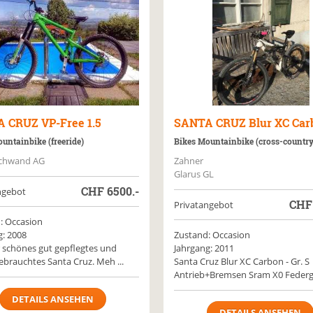
A CRUZ
VP-Free 1.5
SANTA CRUZ
Blur XC Car
untainbike (freeride)
Bikes Mountainbike (cross-country
chwand AG
Zahner
Glarus GL
CHF
6500.-
ngebot
CH
Privatangebot
: Occasion
g: 2008
Zustand: Occasion
schönes gut gepflegtes und
Jahrgang: 2011
ebrauchtes Santa Cruz. Meh ...
Santa Cruz Blur XC Carbon - Gr. S
Antrieb+Bremsen Sram X0 Federg 
DETAILS ANSEHEN
DETAILS ANSEHEN