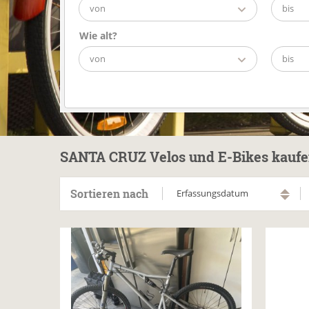
von
bis
Wie alt?
von
bis
SANTA CRUZ Velos und E-Bikes kauf
Sortieren nach
Erfassungsdatum