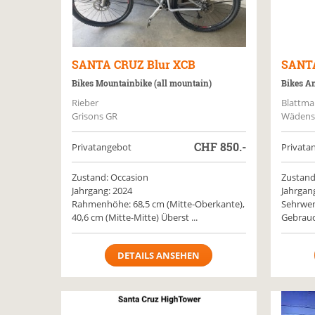
SANTA CRUZ
Blur XCB
SANT
Bikes Mountainbike (all mountain)
Bikes A
Rieber
Blattm
Grisons GR
Wädens
CHF
850.-
Privatangebot
Privata
Zustand: Occasion
Zustand
Jahrgang: 2024
Jahrgan
Rahmenhöhe: 68,5 cm (Mitte-Oberkante),
Sehrwen
40,6 cm (Mitte-Mitte) Überst ...
Gebrauc
DETAILS ANSEHEN