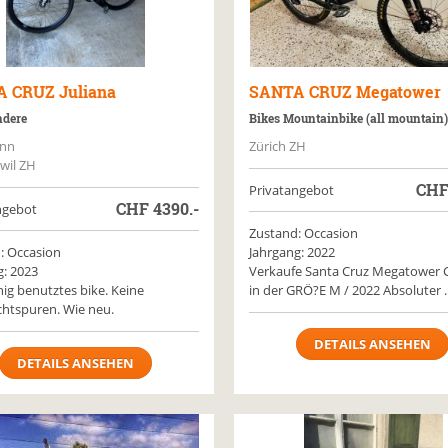
A CRUZ
Juliana
SANTA CRUZ
Megatower
ndere
Bikes Mountainbike (all mountain)
ann
Zürich ZH
wil ZH
CH
Privatangebot
CHF
4390.-
ngebot
Zustand: Occasion
: Occasion
Jahrgang: 2022
g: 2023
Verkaufe Santa Cruz Megatower 
ig benutztes bike. Keine
in der GRÖ?E M / 2022 Absoluter ..
htspuren. Wie neu.
DETAILS ANSEHEN
DETAILS ANSEHEN