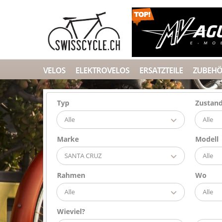
VELOS
ELEKTROVELOS
ERSATZTEILE
ZUBEH
Typ
Zustan
Alle
Alle
Marke
Modell
SANTA CRUZ
Alle
Rahmen
Wo
Alle
Alle
Wieviel?