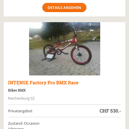
DETAILS ANSEHEN
INTENSE
Factory Pro BMX Race
Bikes BMX
Reichenburg SZ
CHF
530.-
Privatangebot
Zustand: Occasion
Jahrgang: