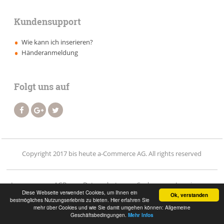
Kundensupport
Wie kann ich inserieren?
Händeranmeldung
Folgt uns auf
Copyright 2017 bis heute a-Commerce AG. All rights reserved
Impressum
AGB
Datenschutz
Suchen
Inserieren
Diese Webseite verwendet Cookies, um Ihnen ein
Ok, verstanden
bestmögliches Nutzungserlebnis zu bieten. Hier erfahren Sie
Händler
Vermietung
Kontakt
Login
mehr über Cookies und wie Sie damit umgehen können: Allgemeine
Geschäftsbedingungen.
Mehr Infos