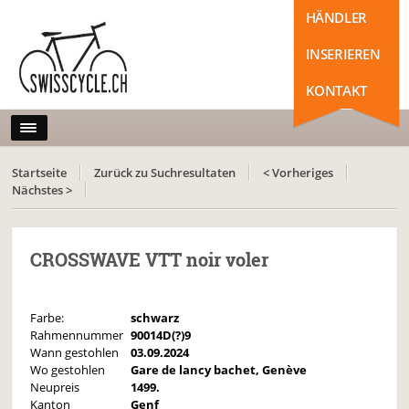
HÄNDLER
INSERIEREN
KONTAKT
Startseite
Zurück zu Suchresultaten
< Vorheriges
Nächstes >
CROSSWAVE VTT noir voler
Farbe:
schwarz
Rahmennummer
90014D(?)9
Wann gestohlen
03.09.2024
Wo gestohlen
Gare de lancy bachet, Genève
Neupreis
1499.
Kanton
Genf