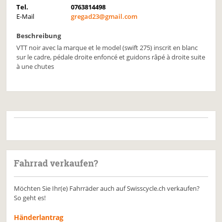
Tel.
0763814498
E-Mail
gregad23@gmail.com
Beschreibung
VTT noir avec la marque et le model (swift 275) inscrit en blanc
sur le cadre, pédale droite enfoncé et guidons râpé à droite suite
à une chutes
Fahrrad verkaufen?
Möchten Sie Ihr(e) Fahrräder auch auf Swisscycle.ch verkaufen?
So geht es!
Händerlantrag