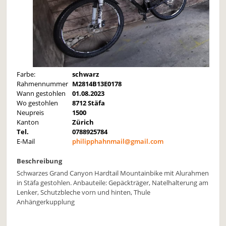
Farbe:
schwarz
Rahmennummer
M2814B13E0178
Wann gestohlen
01.08.2023
Wo gestohlen
8712 Stäfa
Neupreis
1500
Kanton
Zürich
Tel.
0788925784
E-Mail
philipphahnmail@gmail.com
Beschreibung
Schwarzes Grand Canyon Hardtail Mountainbike mit Alurahmen
in Stäfa gestohlen. Anbauteile: Gepäckträger, Natelhalterung am
Lenker, Schutzbleche vorn und hinten, Thule
Anhängerkupplung