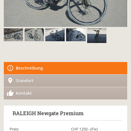
Beschreibung
Standort
Kontakt
RALEIGH
Newgate Premium
Preis:
CHF
1250
.- (Fix)