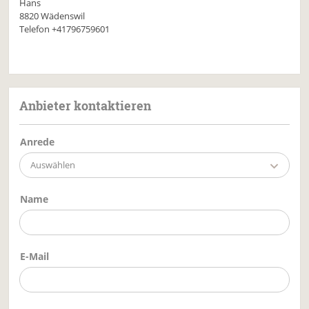
Hans
8820 Wädenswil
Telefon
+41796759601
Anbieter kontaktieren
Anrede
Auswählen
Name
E-Mail