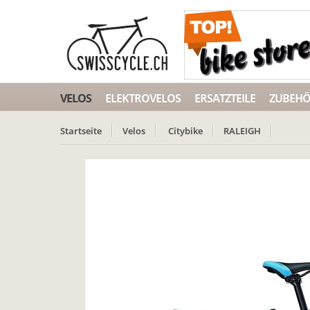
VELOS
ELEKTROVELOS
ERSATZTEILE
ZUBEH
Startseite
Velos
Citybike
RALEIGH