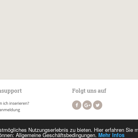
support
Folgt uns auf
 ich inserieren?
anmeldung
tmögliches Nutzungserlebnis zu bieten. Hier erfahren Sie 
nnen: Allgemeine Geschäftsbedingungen.
Mehr Infos
Impressum
AGB
Datenschutz
Suchen