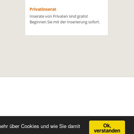
Privatinserat
Inserate von Privaten sind gratis!
Beginnen Sie mit der Inserierung sofort.
Ok,
mehr über Cookies und wie Sie damit
verstanden
Inserieren
Händler
Vermietung
Kontakt
Login