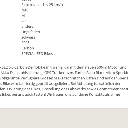
Elektrovelos bis 25 km/h
Neu
M
28
andere
Ungefedert
schwarz
2025
Carbon
SPECIALIZED Bikes
do SL2 6.0 Carbon Demobike mit wenig Km mit dem neuen 50Nm Motor und
kku Diebstahlsicherung, GPS Tracker uvm. Farbe: Satin Black Micro Speckle
 Vollgarantie Verfügbare Grösse: M Die technischen Daten sind auf der Specia
 Bike wird fahrfertig geprüft ausgeliefert. Bei Abholung ist natürlich der
iffen: Erklärung des Bikes, Einstellung des Fahrwerks sowie Geometrieanpas
e Bikes bei uns auch testen! Wir freuen uns auf deine Kontaktaufnahme