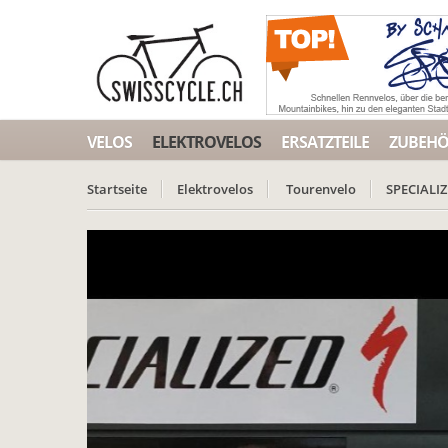
VELOS
ELEKTROVELOS
ERSATZTEILE
ZUBEH
Startseite
Elektrovelos
Tourenvelo
SPECIALI