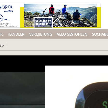
ÖR
HÄNDLER
VERMIETUNG
VELO GESTOHLEN
SUCHAB
ZED