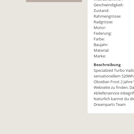
Geschwindigkeit:
Zustand:
Rahmengrösse:
Radgrösse:
Motor:
Federung:
Farbe:
Baujahr:
Material:
Marke:
Beschreibung
Specialized Turbo Va
sensationellem 520Wh A
Obsidian Frost 2 Jahre
Webseite zu finden. Das
Ablieferservice inbegr
Natürlich kannst du di
Dreamparts Team