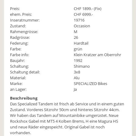
Preis:
CHF
1899
.- (Fix)
ehem. Preis:
CHF 6999.-
Inseratnummer:
19716
Zustand:
Occasion
Rahmengrösse:
M
Radgrösse:
26
Federung:
Hardtail
Farbe:
grün
Farbe info:
Klein Kratzer am Oberrohr
Baujahr:
1992
Schaltung:
Shimano
Schaltung detail:
3x8
Material:
Alu
Marke:
SPECIALIZED Bikes
an Lager:
Ja
Beschreibung
Das Specialized Tandem ist frisch ab Service und in einem guten
Zustand. Vorderes Sitzrohr 50cm und hinteres Sitzrohr 44cm.
Wir haben das Tandem auf Mountainbike umgerüstet. Neue
Rockshox Gabel mit MT5 4 Kolben Brems, H eine Magura HS
und neue Räder eingespeicht. Original Gabel ist noch
vorhanden.