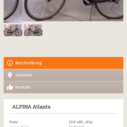
Beschreibung
Standort
Kontakt
ALPINA
Atlanta
Preis:
CHF
495
.- (Fix)