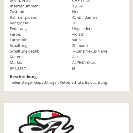
ehem. Preis:
CHF 1145.-
Inseratnummer:
12089
Zustand:
Neu
Rahmengrösse:
45 cm, Damen
Radgrösse:
28
Federung:
Ungefedert
Farbe:
violett
Farbe info:
satin
Schaltung:
Shimano
Schaltung detail:
7-Gang Nexus Nabe
Material:
Alu
Marke:
ALPINA Bikes
an Lager:
Ja
Beschreibung
Tiefeinsteiger Gepäckträger, Kettenschutz, Beleuchtung