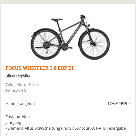
FOCUS
WHISTLER 3.6 EQP DI
Bikes Citybike
Velos-Motos Keller
Amriswil TG
CHF
999.-
Händlerangebot
Zustand: Neu
Jahrgang:
- Shimano Altus 3x9-Schaltung und SR Suntour XCT-ATB Federgabel
- ...