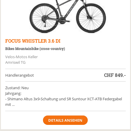
FOCUS
WHISTLER 3.6 DI
Bikes Mountainbike (cross-country)
Velos-Motos Keller
Amriswil TG
CHF
849.-
Händlerangebot
Zustand: Neu
Jahrgang:
- Shimano Altus 3x9-Schaltung und SR Suntour XCT-ATB Federgabel
mit ...
DETAILS ANSEHEN