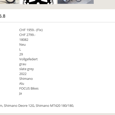
6.8
CHF
1959
.- (Fix)
CHF 2799.-
18082
Neu
L
29
Vollgefedert
grau
slate grey
2022
Shimano
Alu
FOCUS Bikes
Ja
, Shimano Deore 12G, Shimano MT420 180/180,