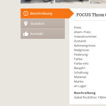
Beschreibung
FOCUS
Thron 
Standort
Preis:
ehem. Preis:
Kontakt
Inseratnummer:
Zustand:
Rahmengrösse:
Radgrösse:
Federung:
Farbe:
Farbe info:
Baujahr:
Schaltung:
Material:
Marke:
an Lager:
Beschreibung
Gabel RockShox 130mm