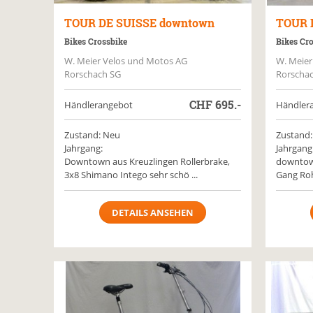
TOUR DE SUISSE
downtown
TOUR 
Bikes Crossbike
Bikes Cr
W. Meier Velos und Motos AG
W. Meier
Rorschach SG
Rorscha
CHF
695.-
Händlerangebot
Händler
Zustand: Neu
Zustand:
Jahrgang:
Jahrgang
Downtown aus Kreuzlingen Rollerbrake,
downtown
3x8 Shimano Intego sehr schö ...
Gang Roh
DETAILS ANSEHEN