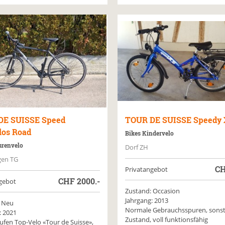
DE SUISSE
Speed
TOUR DE SUISSE
Speedy 
los Road
Bikes Kindervelo
urenvelo
Dorf ZH
gen TG
C
Privatangebot
CHF
2000.-
gebot
Zustand: Occasion
Jahrgang: 2013
 Neu
Normale Gebrauchsspuren, sonst
: 2021
Zustand, voll funktionsfähig
ufen Top-Velo «Tour de Suisse»,