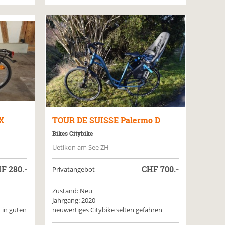
X
TOUR DE SUISSE
Palermo D
Bikes Citybike
Uetikon am See ZH
HF
280.-
CHF
700.-
Privatangebot
Zustand: Neu
Jahrgang: 2020
 in guten
neuwertiges Citybike selten gefahren