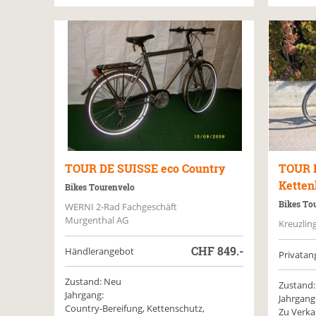
TOUR DE SUISSE
eco Country
TOUR 
Ketten
Bikes Tourenvelo
Bikes To
WERNI 2-Rad Fachgeschäft
Murgenthal AG
Kreuzlin
CHF
849.-
Händlerangebot
Privatan
Zustand: Neu
Zustand:
Jahrgang:
Jahrgang
Country-Bereifung, Kettenschutz,
Zu Verka