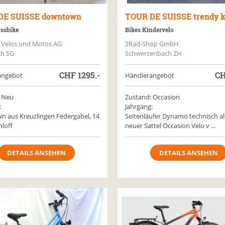
DE SUISSE
downtown
TOUR DE SUISSE
trendy k
ossbike
Bikes Kindervelo
 Velos und Motos AG
2Rad-Shop GmbH
ch SG
Schwerzenbach ZH
CHF
1295.-
C
angebot
Händlerangebot
 Neu
Zustand: Occasion
:
Jahrgang:
 aus Kreuzlingen Federgabel, 14
Seitenläufer Dynamo technisch al
loff
neuer Sattel Occasion Velo v ...
DETAILS ANSEHEN
DETAILS ANSEHEN