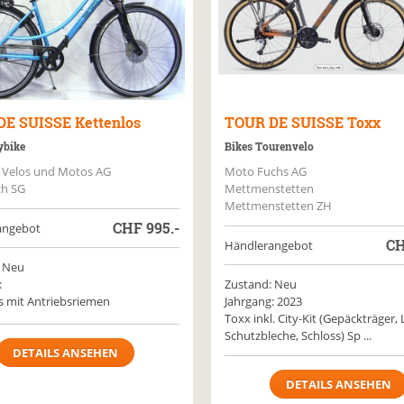
DE SUISSE
Kettenlos
TOUR DE SUISSE
Toxx
ybike
Bikes Tourenvelo
 Velos und Motos AG
Moto Fuchs AG
ch SG
Mettmenstetten
Mettmenstetten ZH
CHF
995.-
angebot
C
Händlerangebot
 Neu
:
Zustand: Neu
s mit Antriebsriemen
Jahrgang: 2023
Toxx inkl. City-Kit (Gepäckträger, 
Schutzbleche, Schloss) Sp ...
DETAILS ANSEHEN
DETAILS ANSEHEN