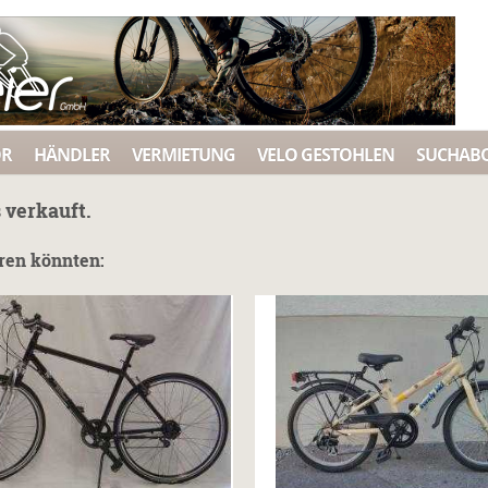
ÖR
HÄNDLER
VERMIETUNG
VELO GESTOHLEN
SUCHAB
 verkauft.
eren könnten: