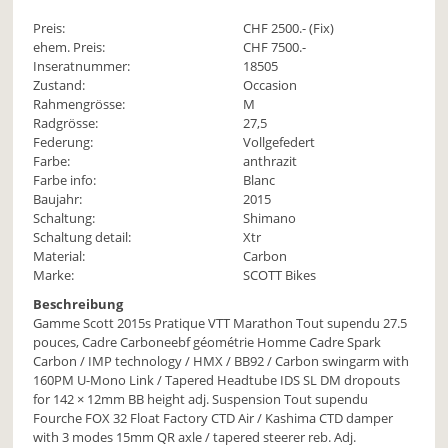
Preis:
CHF
2500
.- (Fix)
ehem. Preis:
CHF 7500.-
Inseratnummer:
18505
Zustand:
Occasion
Rahmengrösse:
M
Radgrösse:
27,5
Federung:
Vollgefedert
Farbe:
anthrazit
Farbe info:
Blanc
Baujahr:
2015
Schaltung:
Shimano
Schaltung detail:
Xtr
Material:
Carbon
Marke:
SCOTT Bikes
Beschreibung
Gamme Scott 2015s Pratique VTT Marathon Tout supendu 27.5
pouces, Cadre Carboneebf géométrie Homme Cadre Spark
Carbon / IMP technology / HMX / BB92 / Carbon swingarm with
160PM U-Mono Link / Tapered Headtube IDS SL DM dropouts
for 142 × 12mm BB height adj. Suspension Tout supendu
Fourche FOX 32 Float Factory CTD Air / Kashima CTD damper
with 3 modes 15mm QR axle / tapered steerer reb. Adj.