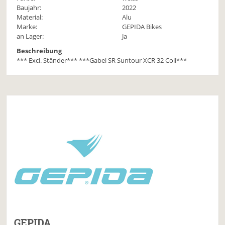
Baujahr:
2022
Material:
Alu
Marke:
GEPIDA Bikes
an Lager:
Ja
Beschreibung
*** Excl. Ständer*** ***Gabel SR Suntour XCR 32 Coil***
GEPIDA