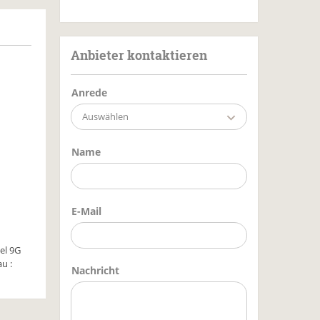
Anbieter kontaktieren
Anrede
Auswählen
Name
E-Mail
el 9G
u :
Nachricht