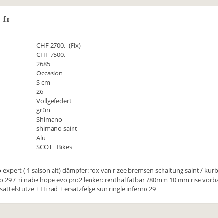
 fr
CHF
2700
.- (Fix)
CHF 7500.-
2685
Occasion
S cm
26
Vollgefedert
grün
Shimano
shimano saint
Alu
SCOTT Bikes
expert ( 1 saison alt) dämpfer: fox van r zee bremsen schaltung saint / kurb
no 29 / hi nabe hope evo pro2 lenker: renthal fatbar 780mm 10 mm rise vorba
sattelstütze + Hi rad + ersatzfelge sun ringle inferno 29