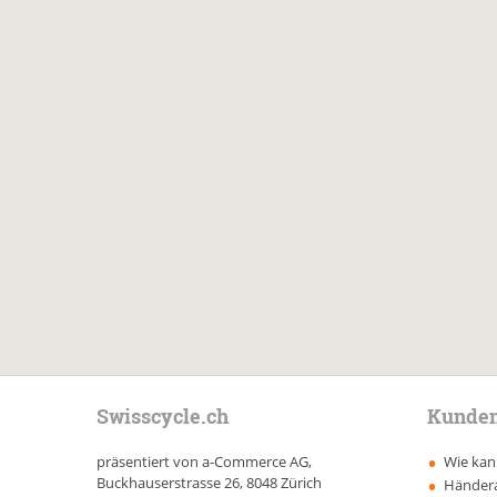
Swisscycle.ch
Kunden
präsentiert von a-Commerce AG,
Wie kann
Buckhauserstrasse 26, 8048 Zürich
Händer