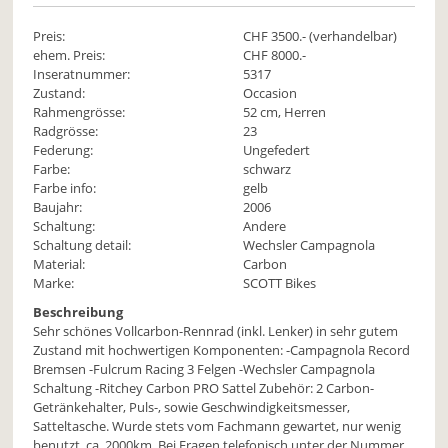
Preis:
CHF
3500
.- (verhandelbar)
ehem. Preis:
CHF 8000.-
Inseratnummer:
5317
Zustand:
Occasion
Rahmengrösse:
52 cm, Herren
Radgrösse:
23
Federung:
Ungefedert
Farbe:
schwarz
Farbe info:
gelb
Baujahr:
2006
Schaltung:
Andere
Schaltung detail:
Wechsler Campagnola
Material:
Carbon
Marke:
SCOTT Bikes
Beschreibung
Sehr schönes Vollcarbon-Rennrad (inkl. Lenker) in sehr gutem
Zustand mit hochwertigen Komponenten: -Campagnola Record
Bremsen -Fulcrum Racing 3 Felgen -Wechsler Campagnola
Schaltung -Ritchey Carbon PRO Sattel Zubehör: 2 Carbon-
Getränkehalter, Puls-, sowie Geschwindigkeitsmesser,
Satteltasche. Wurde stets vom Fachmann gewartet, nur wenig
benutzt, ca. 2000km. Bei Fragen telefonisch unter der Nummer