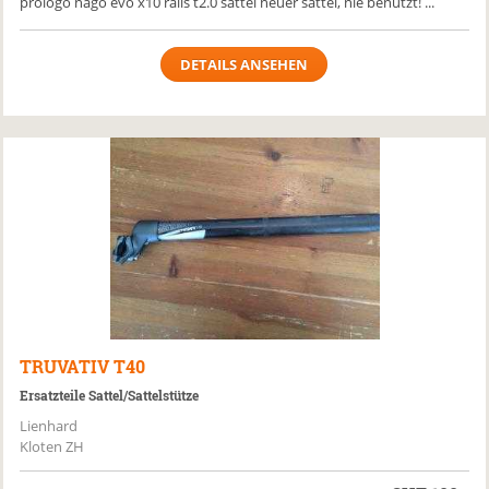
prologo nago evo x10 rails t2.0 sattel neuer sattel, nie benutzt! ...
DETAILS ANSEHEN
TRUVATIV
T40
Ersatzteile Sattel/Sattelstütze
Lienhard
Kloten ZH