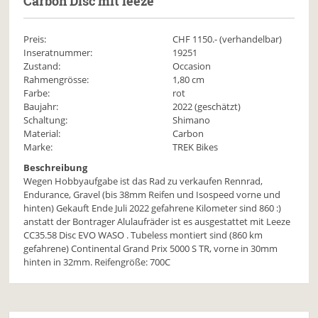
Carbon Disc mit leeze
Preis:
CHF
1150
.- (verhandelbar)
Inseratnummer:
19251
Zustand:
Occasion
Rahmengrösse:
1,80 cm
Farbe:
rot
Baujahr:
2022 (geschätzt)
Schaltung:
Shimano
Material:
Carbon
Marke:
TREK Bikes
Beschreibung
Wegen Hobbyaufgabe ist das Rad zu verkaufen Rennrad,
Endurance, Gravel (bis 38mm Reifen und Isospeed vorne und
hinten) Gekauft Ende Juli 2022 gefahrene Kilometer sind 860 :)
anstatt der Bontrager Alulaufräder ist es ausgestattet mit Leeze
CC35.58 Disc EVO WASO . Tubeless montiert sind (860 km
gefahrene) Continental Grand Prix 5000 S TR, vorne in 30mm
hinten in 32mm. Reifengröße: 700C