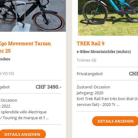
Ego Movement Tarzan
TREK
Rail 9
er 25
e-Bikes Mountainbike (enduro)
Andere
Troinex GE
CH
e VD VD
Privatangebot
CHF
3490.-
gebot
Zustand: Occasion
Jahrgang: 2020
Evtt Trek Rail 9 en très bon état (
 Occasion
services fait) - 2020 Tr ...
: 2022
 splendide vélo électrique
/ Touring de marque et f ...
DETAILS ANSEHEN
DETAILS ANSEHEN