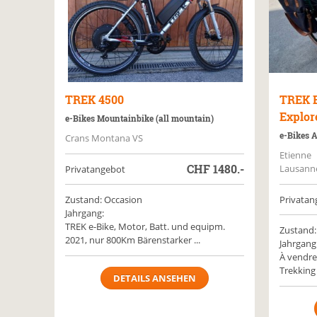
TREK
4500
TREK
Explor
e-Bikes Mountainbike (all mountain)
e-Bikes 
Crans Montana VS
Etienne
CHF
1480.-
Lausann
Privatangebot
Zustand: Occasion
Privatan
Jahrgang:
TREK e-Bike, Motor, Batt. und equipm.
Zustand:
2021, nur 800Km Bärenstarker ...
Jahrgang
À vendre
Trekking 
DETAILS ANSEHEN