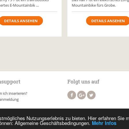
ertes E-Mountainbik ...
Mountainbike fürs Grobe.
DETAILS ANSEHEN
DETAILS ANSEHEN
support
Folgt uns auf
 ich inserieren?
anmeldung
tmögliches Nutzungserlebnis zu bieten. Hier erfahren Sie 
nnen: Allgemeine Geschäftsbedingungen.
Mehr Infos
Impressum
AGB
Datenschutz
Suchen