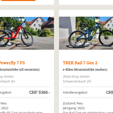
Powerfly 7 FS
TREK
Rail 7 Gen 2
Mountainbike (all mountain)
e-Bikes Mountainbike (enduro)
op GmbH
2Rad-Shop GmbH
enbach ZH
Schwerzenbach ZH
CHF
5360.-
CH
angebot
Händlerangebot
 Neu
Zustand: Neu
: 2022
Jahrgang: 2023
fly FS 7 ist ein trailrobustes
Das Rail 7 ist ein elektrisches Lon