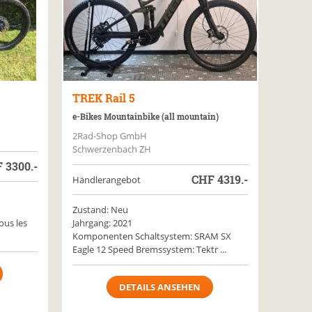
TREK
Rail 5
e-Bikes Mountainbike (all mountain)
2Rad-Shop GmbH
Schwerzenbach ZH
F
3300.-
CHF
4319.-
Händlerangebot
Zustand: Neu
tous les
Jahrgang: 2021
Komponenten Schaltsystem: SRAM SX
Eagle 12 Speed Bremssystem: Tektr ...
DETAILS ANSEHEN