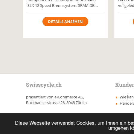
SLX 12 Speed Bremssystem: SRAM DB ...
vollgefed
DETAILS ANSEHEN
Swisscycle.ch
Kunden
präsentiert von a-Commerce AG,
Wie kann
Buckhauserstrasse 26, 8048 Zürich
Händer
Diese Webseite verwendet Cookies, um Ihnen ein bes
umgehen kö
Copyright 2017 bis heute a-Commerce AG. All rights reserved