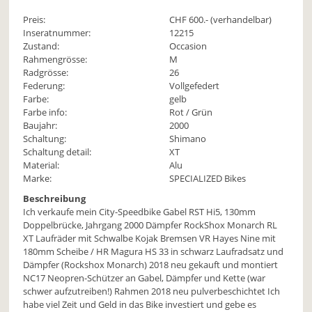
Preis:
CHF
600
.- (verhandelbar)
Inseratnummer:
12215
Zustand:
Occasion
Rahmengrösse:
M
Radgrösse:
26
Federung:
Vollgefedert
Farbe:
gelb
Farbe info:
Rot / Grün
Baujahr:
2000
Schaltung:
Shimano
Schaltung detail:
XT
Material:
Alu
Marke:
SPECIALIZED Bikes
Beschreibung
Ich verkaufe mein City-Speedbike Gabel RST Hi5, 130mm
Doppelbrücke, Jahrgang 2000 Dämpfer RockShox Monarch RL
XT Laufräder mit Schwalbe Kojak Bremsen VR Hayes Nine mit
180mm Scheibe / HR Magura HS 33 in schwarz Laufradsatz und
Dämpfer (Rockshox Monarch) 2018 neu gekauft und montiert
NC17 Neopren-Schützer an Gabel, Dämpfer und Kette (war
schwer aufzutreiben!) Rahmen 2018 neu pulverbeschichtet Ich
habe viel Zeit und Geld in das Bike investiert und gebe es