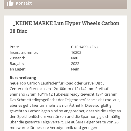
Kontakt
_KEINE MARKE
Lun Hyper Wheels Carbon
38 Disc
Preis:
CHF
1499
.- (Fix)
Inseratnummer:
16202
Zustand:
Neu
Baujahr:
2022
an Lager:
Nein
Beschreibung
neue Top Carbon Laufräder für Road oder Gravel Disc ,
Centerlock Steckachsen 12x100mm / 12x142 mm Freilauf
Shimano /Sram 10/11/12 Tubeless ready Gewicht 1374 Gramm
Das Schmetterlingsgeflecht der Felgenoberfläche sieht cool aus,
aber es geht hier um mehr als nur Ästhetik. Diese sorgfältig
gewebten Carbonlagen sind so angeordnet, dass sie die Felge an
den Speichenlöchern verstärken und die Spannung gleichmäßig
über die gesamte Felge verteilt. Die äußere Felgenbreite von 26
mm wurde für bessere Aerodynamik und geringere