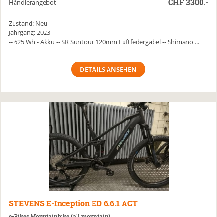
CHF
3300.-
Händlerangebot
Zustand: Neu
Jahrgang: 2023
-- 625 Wh - Akku -- SR Suntour 120mm Luftfedergabel -- Shimano ...
DETAILS ANSEHEN
STEVENS
E-Inception ED 6.6.1 ACT
e-Bikes Mountainbike (all mountain)