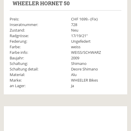
WHEELER
HORNET 50
Preis:
CHF
1699
.- (Fix)
Inseratnummer:
728
Zustand:
Neu
Radgrösse:
17/19/21"
Federung:
Ungefedert
Farbe:
weiss
Farbe info:
WEISS/SCHWARZ
Baujahr:
2009
Schaltung:
Shimano
Schaltung detail:
Deore Shimano
Material:
Alu
Marke:
WHEELER Bikes
an Lager:
Ja