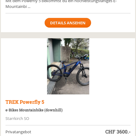
Mit dem Powerfly 5 bekommst du ein hochleistungsfähiges E-
Mountainbi ...
DETAILS ANSEHEN
TREK
Powerfly 5
e-Bikes Mountainbike (downhill)
Starrkirch SO
CHF
3600.-
Privatangebot