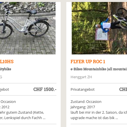
L10HS
FLYER
UP ROC 1
itybike
e-Bikes Mountainbike (all mountai
SG
Henggart ZH
CHF
1500.-
CH
gebot
Privatangebot
 Occasion
Zustand: Occasion
: 2012
Jahrgang: 2017
sehr gutem Zustand (Kette,
läuft bei mir in der 2. Saison, da ic
, Lenkspiel durch Fachh ...
upgrade mache ist das bik ...