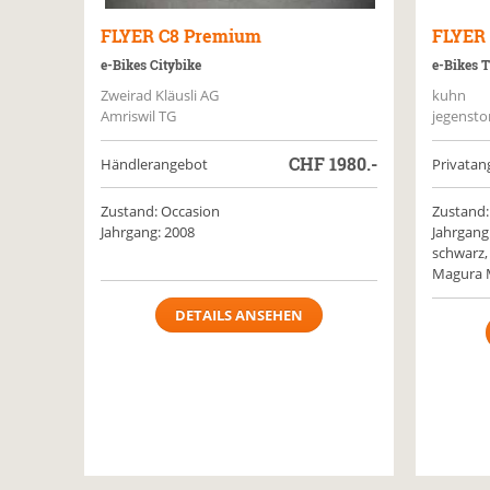
FLYER
C8 Premium
FLYER
e-Bikes Citybike
e-Bikes 
Zweirad Kläusli AG
kuhn
Amriswil TG
jegensto
CHF
1980.-
Händlerangebot
Privatan
Zustand: Occasion
Zustand:
Jahrgang: 2008
Jahrgang
schwarz,
Magura M
DETAILS ANSEHEN