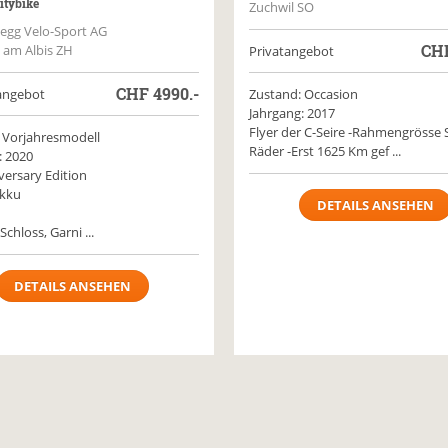
itybike
Zuchwil SO
egg Velo-Sport AG
CH
n am Albis ZH
Privatangebot
CHF
4990.-
angebot
Zustand: Occasion
Jahrgang: 2017
Flyer der C-Seire -Rahmengrösse 
 Vorjahresmodell
Räder -Erst 1625 Km gef ...
: 2020
versary Edition
kku
DETAILS ANSEHEN
Schloss, Garni ...
DETAILS ANSEHEN