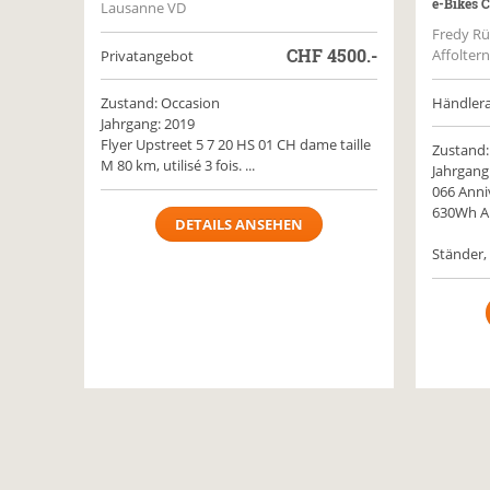
e-Bikes C
Lausanne VD
Fredy Rü
CHF
4500.-
Affolter
Privatangebot
Zustand: Occasion
Händler
Jahrgang: 2019
Flyer Upstreet 5 7 20 HS 01 CH dame taille
Zustand:
M 80 km, utilisé 3 fois. ...
Jahrgang
066 Anni
630Wh A
DETAILS ANSEHEN
Ständer, 