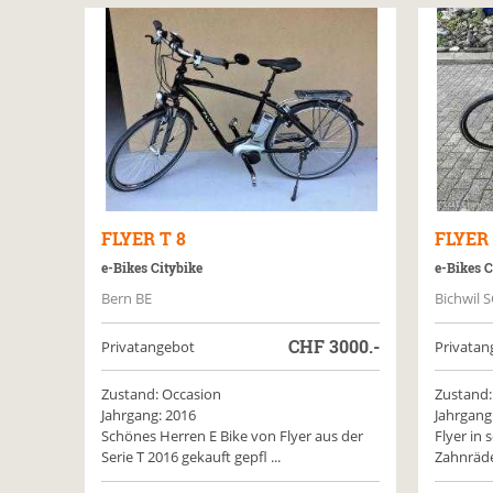
FLYER
T 8
FLYER
e-Bikes Citybike
e-Bikes C
Bern BE
Bichwil 
CHF
3000.-
Privatangebot
Privatan
Zustand: Occasion
Zustand:
Jahrgang: 2016
Jahrgang
Schönes Herren E Bike von Flyer aus der
Flyer in 
Serie T 2016 gekauft gepfl ...
Zahnräder