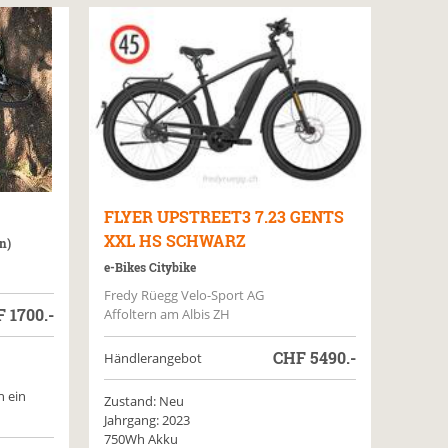
FLYER
UPSTREET3 7.23 GENTS
XXL HS SCHWARZ
n)
e-Bikes Citybike
Fredy Rüegg Velo-Sport AG
F
1700.-
Affoltern am Albis ZH
CHF
5490.-
Händlerangebot
h ein
Zustand: Neu
Jahrgang: 2023
750Wh Akku