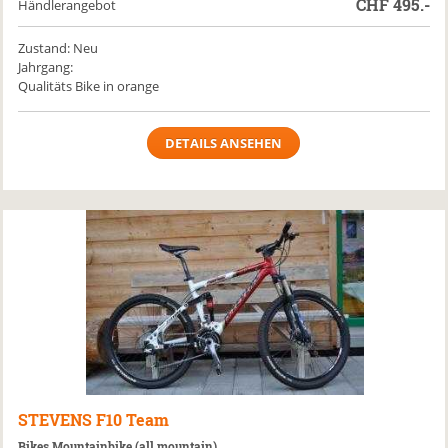
CHF
495.-
Händlerangebot
Zustand: Neu
Jahrgang:
Qualitäts Bike in orange
DETAILS ANSEHEN
STEVENS
F10 Team
Bikes Mountainbike (all mountain)