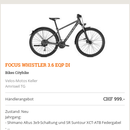
FOCUS
WHISTLER 3.6 EQP DI
Bikes Citybike
Velos-Motos Keller
Amriswil TG
CHF
999.-
Händlerangebot
Zustand: Neu
Jahrgang:
- Shimano Altus 3x9-Schaltung und SR Suntour XCT-ATB Federgabel
- ...