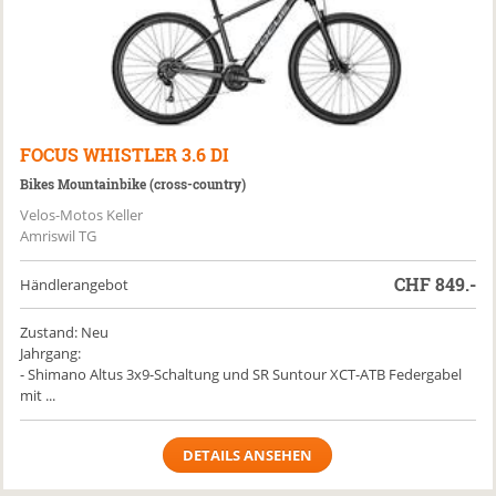
FOCUS
WHISTLER 3.6 DI
Bikes Mountainbike (cross-country)
Velos-Motos Keller
Amriswil TG
CHF
849.-
Händlerangebot
Zustand: Neu
Jahrgang:
- Shimano Altus 3x9-Schaltung und SR Suntour XCT-ATB Federgabel
mit ...
DETAILS ANSEHEN