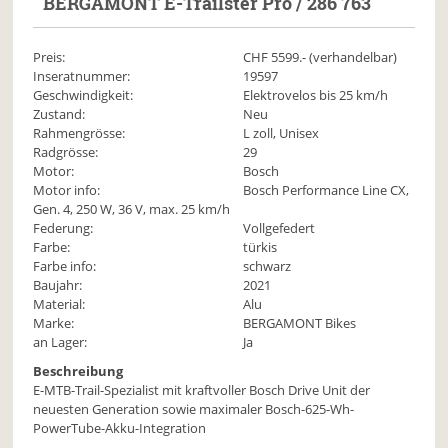
BERGAMONT
E-Trailster Pro / 286 763
Preis:
CHF
5599
.- (verhandelbar)
Inseratnummer:
19597
Geschwindigkeit:
Elektrovelos bis 25 km/h
Zustand:
Neu
Rahmengrösse:
L zoll, Unisex
Radgrösse:
29
Motor:
Bosch
Motor info:
Bosch Performance Line CX,
Gen. 4, 250 W, 36 V, max. 25 km/h
Federung:
Vollgefedert
Farbe:
türkis
Farbe info:
schwarz
Baujahr:
2021
Material:
Alu
Marke:
BERGAMONT Bikes
an Lager:
Ja
Beschreibung
E-MTB-Trail-Spezialist mit kraftvoller Bosch Drive Unit der
neuesten Generation sowie maximaler Bosch-625-Wh-
PowerTube-Akku-Integration