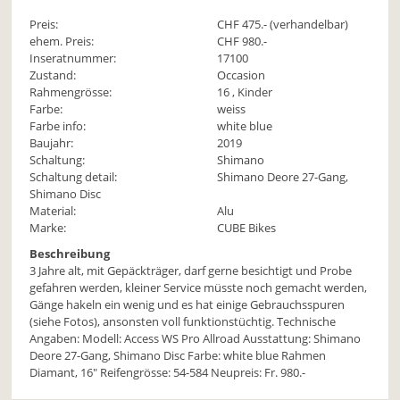
Preis:
CHF
475
.- (verhandelbar)
ehem. Preis:
CHF 980.-
Inseratnummer:
17100
Zustand:
Occasion
Rahmengrösse:
16 , Kinder
Farbe:
weiss
Farbe info:
white blue
Baujahr:
2019
Schaltung:
Shimano
Schaltung detail:
Shimano Deore 27-Gang,
Shimano Disc
Material:
Alu
Marke:
CUBE Bikes
Beschreibung
3 Jahre alt, mit Gepäckträger, darf gerne besichtigt und Probe
gefahren werden, kleiner Service müsste noch gemacht werden,
Gänge hakeln ein wenig und es hat einige Gebrauchsspuren
(siehe Fotos), ansonsten voll funktionstüchtig. Technische
Angaben: Modell: Access WS Pro Allroad Ausstattung: Shimano
Deore 27-Gang, Shimano Disc Farbe: white blue Rahmen
Diamant, 16" Reifengrösse: 54-584 Neupreis: Fr. 980.-