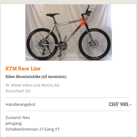
KTM
Race Line
Bikes Mountainbike (all mountain)
W. Meier Velos und Motos AG
Rorschach SG
CHF
995.-
Händlerangebot
Zustand: Neu
Jahrgang:
Scheibenbremsen 27-Gang XT