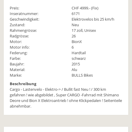
Preis:
CHF
4999
.- (Fix)
Inseratnummer:
6171
Geschwindigkeit:
Elektrovelos bis 25 km/h
Zustand:
Neu
Rahmengrösse:
17 zoll, Unisex
Radgrösse:
26
Motor:
BionX
Motor info:
6
Federung:
Hardtail
Farbe:
schwarz
Baujahr:
2015
Material:
Alu
Marke:
BULLS Bikes
Beschreibung
Cargo - Lastenvelo - Elektro-> / Bullit fast Neu ! / 300 km
gefahren ! wie abgebildet , Super CARGO -Fahrrad mit Shimano
Deore und Bion X Elektroantrieb ! ohne Klickpedalen ! Seitenteile
abnehmbar.