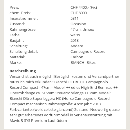
Preis:
CHF
4400
.- (Fix)
ehem. Preis:
CHF 8000.-
Inseratnummer:
5311
Zustand:
Occasion
Rahmengrösse:
47 cm, Unisex
Farbe:
weiss
Baujahr:
2013
Schaltung:
Andere
Schaltung detail:
Campagnolo Record
Material:
Carbon
Marke:
BIANCHI Bikes
Beschreibung
Versand ist auch möglich! Bezüglich kosten und Versandpartner
muss ich mich erkunden!! Bianchi OLTRE HC Campagnolo
Record Compact - 47cm - Modell ++ edles High-End Rennrad ++
Oberrohrlänge ca. 515mm Steuerrohrlänge 113mm Modell:
Bianchi Oltre Superleggera HC (Horse Campagnolo Record
Compact mechanisch Rahmengröße: 47cm Jahr: 2013
Farbvariante: (weiß-celeste glänzend) Zustand: Neuwertig quase
sehr gut erhaltenes Vorführmodell in Serienausstattung mit
Mavic R-SYS Premium Laufrädern