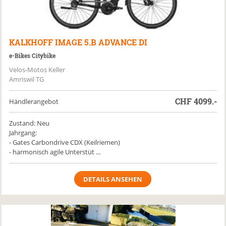
KALKHOFF
IMAGE 5.B ADVANCE DI
e-Bikes Citybike
Velos-Motos Keller
Amriswil TG
CHF
4099.-
Händlerangebot
Zustand: Neu
Jahrgang:
- Gates Carbondrive CDX (Keilriemen)
- harmonisch agile Unterstüt ...
DETAILS ANSEHEN