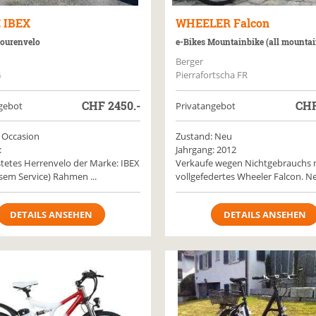
E
IBEX
WHEELER
Falcon
Tourenvelo
e-Bikes Mountainbike (all mountai
Berger
G
Pierrafortscha FR
CHF
2450.-
CH
gebot
Privatangebot
 Occasion
Zustand: Neu
:
Jahrgang: 2012
etes Herrenvelo der Marke: IBEX
Verkaufe wegen Nichtgebrauchs 
sem Service) Rahmen ...
vollgefedertes Wheeler Falcon. Ne 
DETAILS ANSEHEN
DETAILS ANSEHEN