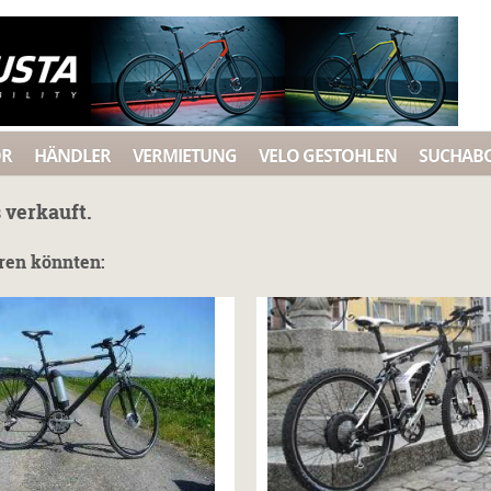
ÖR
HÄNDLER
VERMIETUNG
VELO GESTOHLEN
SUCHAB
 verkauft.
eren könnten: