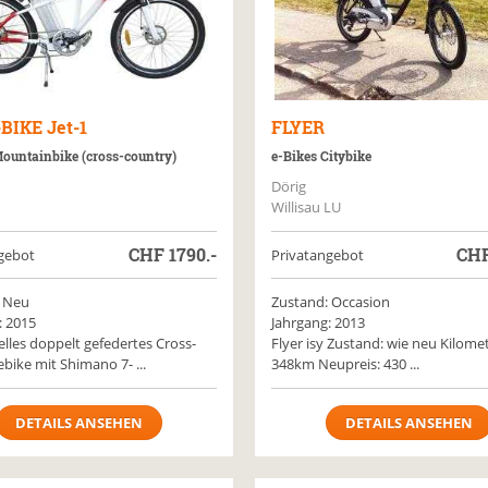
-BIKE
Jet-1
FLYER
Mountainbike (cross-country)
e-Bikes Citybike
Dörig
Willisau LU
CHF
1790.-
CH
gebot
Privatangebot
 Neu
Zustand: Occasion
: 2015
Jahrgang: 2013
elles doppelt gefedertes Cross-
Flyer isy Zustand: wie neu Kilome
bike mit Shimano 7- ...
348km Neupreis: 430 ...
DETAILS ANSEHEN
DETAILS ANSEHEN