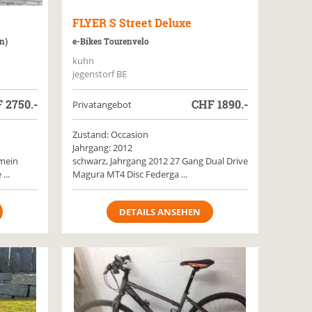
FLYER
S Street Deluxe
n)
e-Bikes Tourenvelo
kuhn
jegenstorf BE
F
2750.-
CHF
1890.-
Privatangebot
Zustand: Occasion
Jahrgang: 2012
mein
schwarz, Jahrgang 2012 27 Gang Dual Drive
...
Magura MT4 Disc Federga ...
DETAILS ANSEHEN