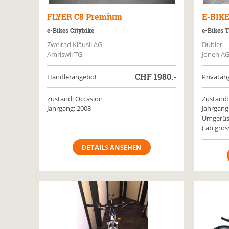
FLYER
C8 Premium
E-BIK
e-Bikes Citybike
e-Bikes 
Zweirad Kläusli AG
Dubler
Amriswil TG
Jonen A
CHF
1980.-
Händlerangebot
Privatan
Zustand: Occasion
Zustand:
Jahrgang: 2008
Jahrgang
Umgerüst
( ab gros
DETAILS ANSEHEN