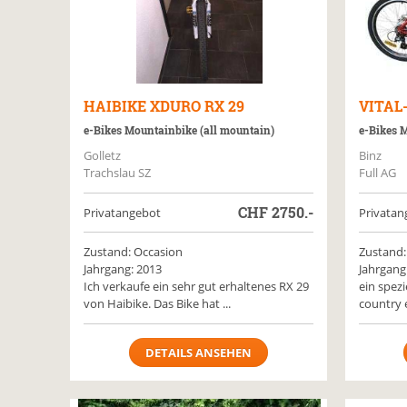
HAIBIKE
XDURO RX 29
VITAL
e-Bikes Mountainbike (all mountain)
e-Bikes 
Golletz
Binz
Trachslau SZ
Full AG
CHF
2750.-
Privatangebot
Privatan
Zustand: Occasion
Zustand:
Jahrgang: 2013
Jahrgang
Ich verkaufe ein sehr gut erhaltenes RX 29
ein spezi
von Haibike. Das Bike hat ...
country e
DETAILS ANSEHEN