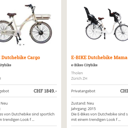
E
Dutchebike Cargo
E-BIKE
Dutchebike Mama
itybike
e-Bikes Citybike
Tholen
H
Zürich ZH
CHF
1849.-
CH
gebot
Privatangebot
 Neu
Zustand: Neu
:
Jahrgang: 2015
kes von Dutchebike sind sportlich
Die E-Bikes von Dutchebike sind s
 trendigen Look f ...
mit einem trendigen Look f ...