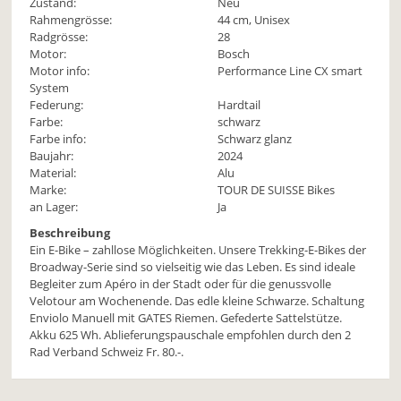
Zustand:
Neu
Rahmengrösse:
44 cm, Unisex
Radgrösse:
28
Motor:
Bosch
Motor info:
Performance Line CX smart
System
Federung:
Hardtail
Farbe:
schwarz
Farbe info:
Schwarz glanz
Baujahr:
2024
Material:
Alu
Marke:
TOUR DE SUISSE Bikes
an Lager:
Ja
Beschreibung
Ein E-Bike – zahllose Möglichkeiten. Unsere Trekking-E-Bikes der
Broadway-Serie sind so vielseitig wie das Leben. Es sind ideale
Begleiter zum Apéro in der Stadt oder für die genussvolle
Velotour am Wochenende. Das edle kleine Schwarze. Schaltung
Enviolo Manuell mit GATES Riemen. Gefederte Sattelstütze.
Akku 625 Wh. Ablieferungspauschale empfohlen durch den 2
Rad Verband Schweiz Fr. 80.-.