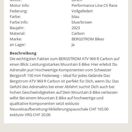
Motor info:
Performance Line CX Race
Federung:
Vollgefedert
Farbe:
blau
Farbe info:
blue/brown
Baujahr:
2023
Material:
Carbon
Marke:
BERGSTROM Bikes
an Lager:
Ja
Beschreibung
Die wichtigsten Fakten zum BERGSTROM ATV 969 R Carbon auf
einen Blick: Leistungsstarkes Mountain E-Bike: Hier erlebst Du
Adrenalin pur! Hochwertige Komponenten vom Schweizer
Bergprofi 150 mm Federweg – ideal für jedes Gelände Das
Bergstrom ATV 969 R Carbon ist perfekt für Dich, wenn Du: Das
Gefühl des Adrenalins bei einer Abfahrt suchst Dich auch bei
hohen Geschwindigkeiten auf Dein Mountain E-Bike verlassen
willst Bei einem Mountain E-Bike auf hochwertige und
qualitative Komponenten setzt exklusiv
Neuveloaufbereitung/Ablieferungspauschale CHF 165.00
exklusiv VRG CHF 20.00