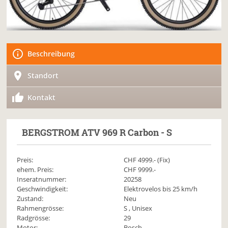
Beschreibung
Standort
Kontakt
BERGSTROM
ATV 969 R Carbon - S
Preis:
CHF
4999
.- (Fix)
ehem. Preis:
CHF 9999.-
Inseratnummer:
20258
Geschwindigkeit:
Elektrovelos bis 25 km/h
Zustand:
Neu
Rahmengrösse:
S , Unisex
Radgrösse:
29
Motor:
Bosch